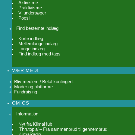
Aktivisme
Praktivisme
Vi undersøger
Poesi
Find bestemte indlæg
Korte indlæg
Mellemlange indlæg
Lange indlæg
Find indlæg med tags
VÆR MED!
Bliv medlem / Betal kontingent
Møder og platforme
Fundraising
OM OS
Information
Nyt fra KlimaHub
’Thrutopia’ – Fra sammenbrud til gennembrud
KlimaRadio