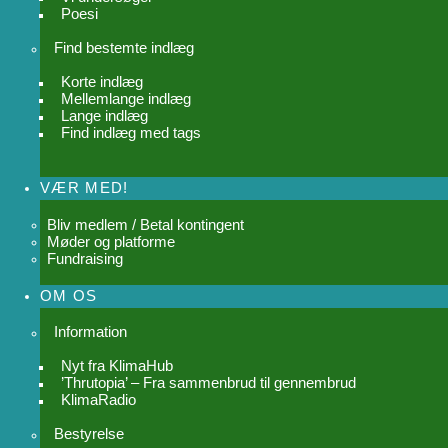
Poesi
Find bestemte indlæg
Korte indlæg
Mellemlange indlæg
Lange indlæg
Find indlæg med tags
VÆR MED!
Bliv medlem / Betal kontingent
Møder og platforme
Fundraising
OM OS
Information
Nyt fra KlimaHub
’Thrutopia’ – Fra sammenbrud til gennembrud
KlimaRadio
Bestyrelse