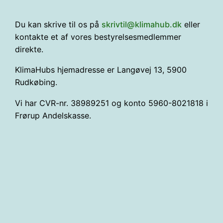
Du kan skrive til os på
skrivtil@klimahub.dk
eller
kontakte et af vores bestyrelsesmedlemmer
direkte.
KlimaHubs hjemadresse er Langøvej 13, 5900
Rudkøbing.
Vi har CVR-nr. 38989251 og konto 5960-8021818 i
Frørup Andelskasse.
Formand
Mail: skrivtil@groenkorn.dk