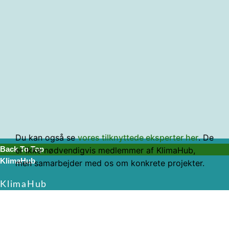
Bestyrelsesmedlem
Telefon: 28 39 28 89
Mail: Natasha.carstens@gmail.com
Søvangen 10, 2635 Ishøj
http://dk.linkedin.com/in/natashacarstens
Du kan også se
vores tilknyttede eksperter her
. De
er ikke nødvendigvis medlemmer af KlimaHub,
Back To Top
KlimaHub
men samarbejder med os om konkrete projekter.
KlimaHub
CVR-nr. 38989251
Langøvej 13, 5900 Rudkøbing