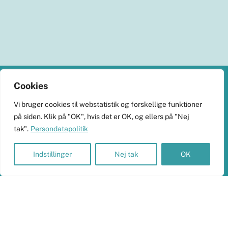
Back
Cookies
To
KlimaHub
Vi bruger cookies til webstatistik og forskellige funktioner
Top
på siden. Klik på "OK", hvis det er OK, og ellers på "Nej
CVR-nr. 38989251
tak".
Persondatapolitik
Langøvej 13, 5900 Rudkøbing
skrivtil@klimahub.dk
Indstillinger
Nej tak
OK
Bankoplysninger
Vi har konto 5960-8021818 i Frørup Andelskasse.
Persondata og betalinger