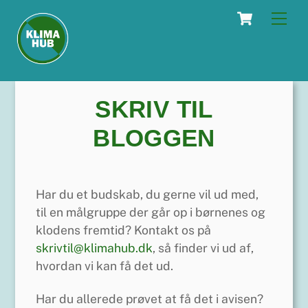
Skip
Cart
Men
to
content
SKRIV TIL
BLOGGEN
Har du et budskab, du gerne vil ud med,
til en målgruppe der går op i børnenes og
klodens fremtid? Kontakt os på
skrivtil@klimahub.dk
, så finder vi ud af,
hvordan vi kan få det ud.
Har du allerede prøvet at få det i avisen?