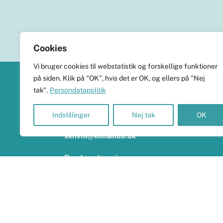
Cookies
Vi bruger cookies til webstatistik og forskellige funktioner
på siden. Klik på "OK", hvis det er OK, og ellers på "Nej
KlimaHub
tak".
Persondatapolitik
CVR-nr. 38989251
Indstillinger
Nej tak
OK
Langøvej 13, 5900 Rudkøbing
skrivtil@klimahub.dk
Bankoplysninger
Vi har konto 5960-8021818 i Frørup Andelskasse.
Persondata og betalinger