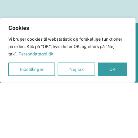
Cookies
Back
Vi bruger cookies til webstatistik og forskellige funktioner
To
KlimaHub
på siden. Klik på "OK", hvis det er OK, og ellers på "Nej
Top
tak".
Persondatapolitik
CVR-nr. 38989251
Langøvej 13, 5900 Rudkøbing
Indstillinger
Nej tak
OK
skrivtil@klimahub.dk
Bankoplysninger
Vi har konto 5960-8021818 i Frørup Andelskasse.
Persondata og betalinger