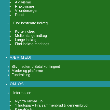
Aktivisme
Praktivisme
Vi undersøger
Poesi
Find bestemte indlæg
Korte indlæg
Mellemlange indlæg
Lange indlæg
Find indlæg med tags
VÆR MED!
Bliv medlem / Betal kontingent
Møder og platforme
Fundraising
OM OS
Information
Nyt fra KlimaHub
’Thrutopia’ – Fra sammenbrud til gennembrud
KlimaRadio