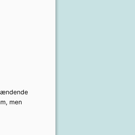
mspændende
dem, men