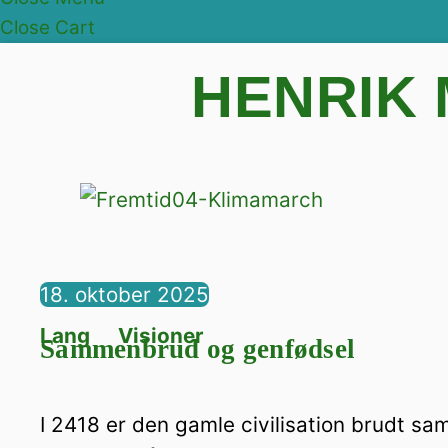
Close Cart
HENRIK
18. oktober 2025
Lang
,
Visioner
Sammenbrud og genfødsel
I 2418 er den gamle civilisation brudt s