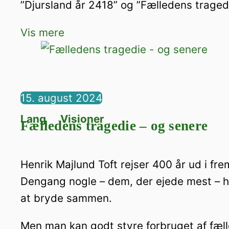
”Djursland år 2418” og ”Fælledens tragedi
Vis mere
15. august 2024
Lang
,
Visioner
Fælledens tragedie – og senere
Henrik Majlund Toft rejser 400 år ud i fre
Dengang nogle – dem, der ejede mest – h
at bryde sammen.
Men man kan godt styre forbruget af fæl