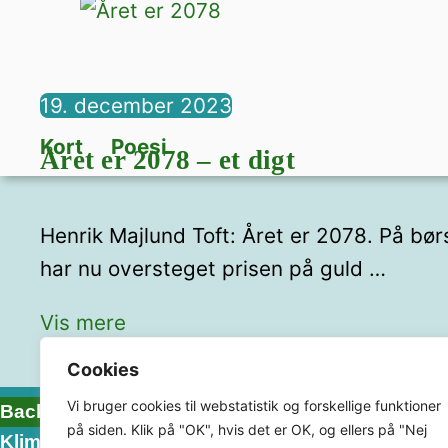
19. december 2023
Kort
,
Poesi
Året er 2078 – et digt
Henrik Majlund Toft: Året er 2078. På børs
har nu oversteget prisen på guld …
Vis mere
Cookies
Vi bruger cookies til webstatistik og forskellige funktioner
Back To Top
på siden. Klik på "OK", hvis det er OK, og ellers på "Nej
KlimaHub