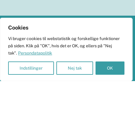
Back
Cookies
To
KlimaHub
Vi bruger cookies til webstatistik og forskellige funktioner
Top
på siden. Klik på "OK", hvis det er OK, og ellers på "Nej
CVR-nr. 38989251
tak".
Persondatapolitik
Langøvej 13, 5900 Rudkøbing
skrivtil@klimahub.dk
Indstillinger
Nej tak
OK
Bankoplysninger
Vi har konto 5960-8021818 i Frørup Andelskasse.
Persondata og betalinger