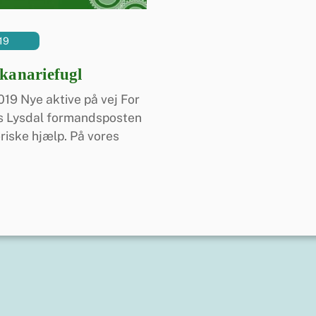
19
 kanariefugl
9 Nye aktive på vej For
ns Lysdal formandsposten
riske hjælp. På vores