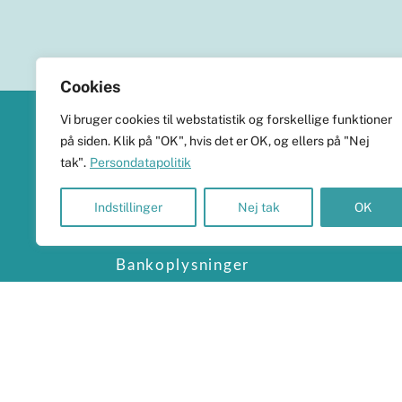
Cookies
Vi bruger cookies til webstatistik og forskellige funktioner
KlimaHub
på siden. Klik på "OK", hvis det er OK, og ellers på "Nej
tak".
Persondatapolitik
CVR-nr. 38989251
Langøvej 13, 5900 Rudkøbing
Indstillinger
Nej tak
OK
skrivtil@klimahub.dk
Bankoplysninger
Vi har konto 5960-8021818 i Frørup Andelskasse.
Persondata og betalinger