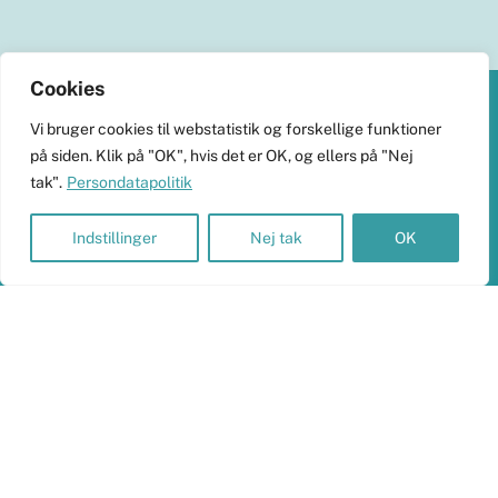
Cookies
Back
Vi bruger cookies til webstatistik og forskellige funktioner
To
KlimaHub
på siden. Klik på "OK", hvis det er OK, og ellers på "Nej
Top
tak".
Persondatapolitik
CVR-nr. 38989251
Langøvej 13, 5900 Rudkøbing
Indstillinger
Nej tak
OK
skrivtil@klimahub.dk
Bankoplysninger
Vi har konto 5960-8021818 i Frørup Andelskasse.
Persondata og betalinger