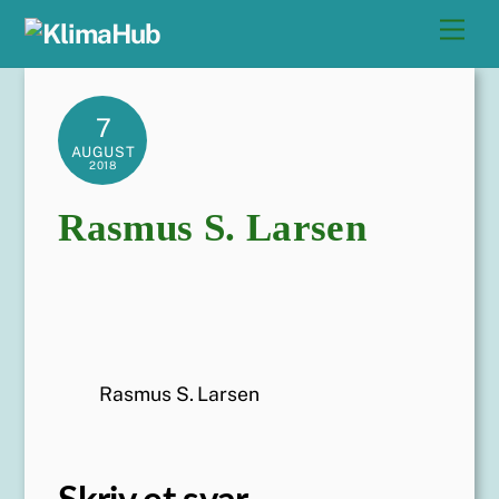
Skip
Men
to
content
7
AUGUST
2018
Rasmus S. Larsen
Rasmus S. Larsen