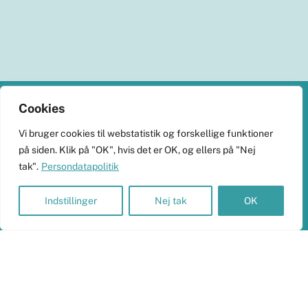
Back
Cookies
To
KlimaHub
Vi bruger cookies til webstatistik og forskellige funktioner
Top
på siden. Klik på "OK", hvis det er OK, og ellers på "Nej
CVR-nr. 38989251
tak".
Persondatapolitik
Langøvej 13, 5900 Rudkøbing
skrivtil@klimahub.dk
Indstillinger
Nej tak
OK
Bankoplysninger
Vi har konto 5960-8021818 i Frørup Andelskasse.
Persondata og betalinger