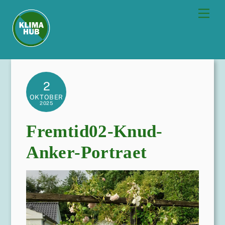
Skip
Men
to
content
2
OKTOBER
2025
Fremtid02-Knud-
Anker-Portraet