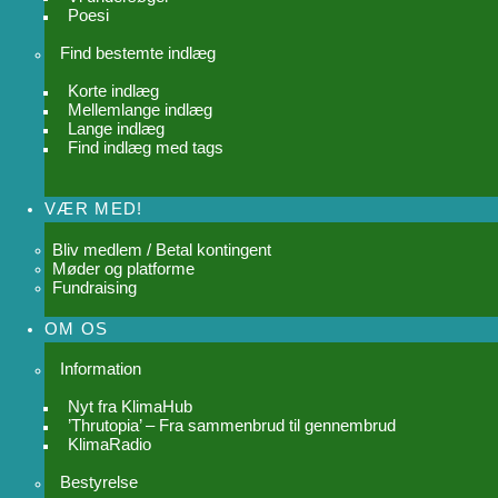
Poesi
Find bestemte indlæg
Korte indlæg
Mellemlange indlæg
Lange indlæg
Find indlæg med tags
VÆR MED!
Bliv medlem / Betal kontingent
Møder og platforme
Fundraising
OM OS
Information
Nyt fra KlimaHub
’Thrutopia’ – Fra sammenbrud til gennembrud
KlimaRadio
Bestyrelse