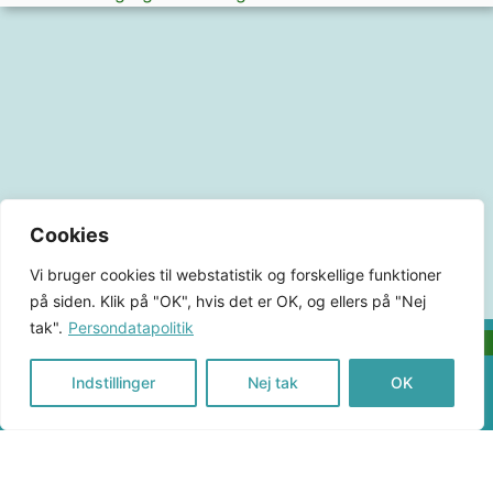
Cookies
Vi bruger cookies til webstatistik og forskellige funktioner
på siden. Klik på "OK", hvis det er OK, og ellers på "Nej
tak".
Persondatapolitik
Back To Top
KlimaHub
Indstillinger
Nej tak
OK
KlimaHub
CVR-nr. 38989251