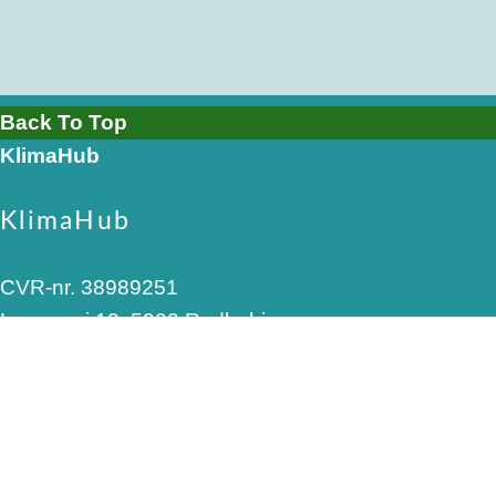
Back To Top
KlimaHub
KlimaHub
CVR-nr. 38989251
Langøvej 13, 5900 Rudkøbing
skrivtil@klimahub.dk
Bankoplysninger
Vi har konto 5960-8021818 i Frørup Andelskasse.