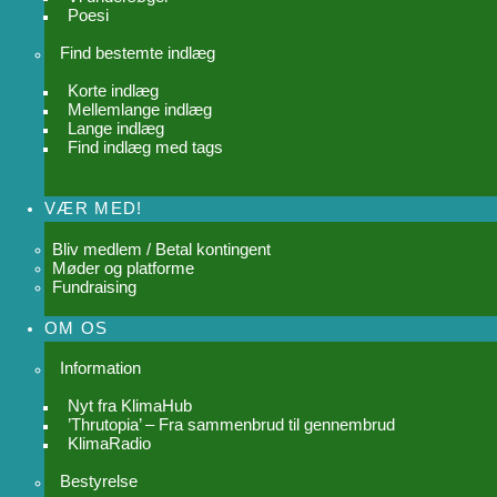
Poesi
Find bestemte indlæg
Korte indlæg
Mellemlange indlæg
Lange indlæg
Find indlæg med tags
VÆR MED!
Bliv medlem / Betal kontingent
Møder og platforme
Fundraising
OM OS
Information
Nyt fra KlimaHub
’Thrutopia’ – Fra sammenbrud til gennembrud
KlimaRadio
Bestyrelse