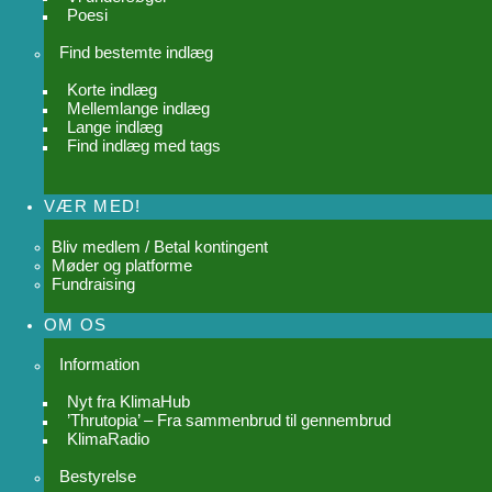
Poesi
Find bestemte indlæg
Korte indlæg
Mellemlange indlæg
Lange indlæg
Find indlæg med tags
VÆR MED!
Bliv medlem / Betal kontingent
Møder og platforme
Fundraising
OM OS
Information
Nyt fra KlimaHub
’Thrutopia’ – Fra sammenbrud til gennembrud
KlimaRadio
Bestyrelse