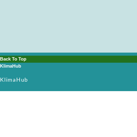
Back To Top
KlimaHub
KlimaHub
CVR-nr. 38989251
Langøvej 13, 5900 Rudkøbing
skrivtil@klimahub.dk
Bankoplysninger
Vi har konto 5960-8021818 i Frørup Andelskasse.