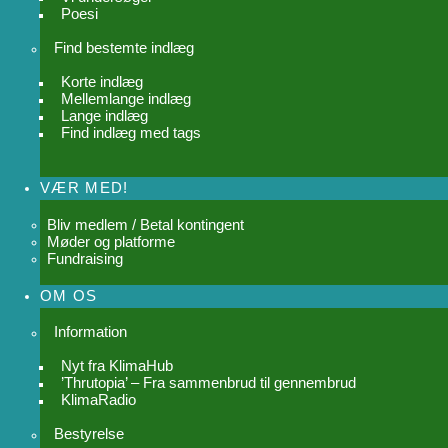
Poesi
Find bestemte indlæg
Korte indlæg
Mellemlange indlæg
Lange indlæg
Find indlæg med tags
VÆR MED!
Bliv medlem / Betal kontingent
Møder og platforme
Fundraising
OM OS
Information
Nyt fra KlimaHub
’Thrutopia’ – Fra sammenbrud til gennembrud
KlimaRadio
Bestyrelse