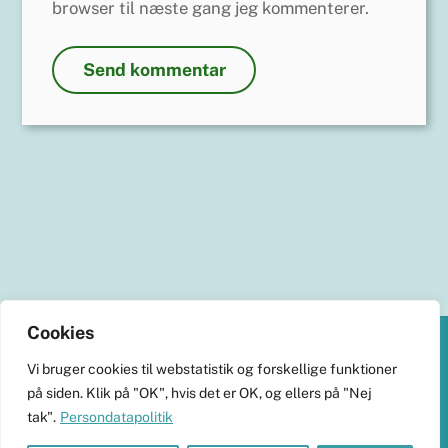
browser til næste gang jeg kommenterer.
Cookies
Back
Vi bruger cookies til webstatistik og forskellige funktioner
To
KlimaHub
på siden. Klik på "OK", hvis det er OK, og ellers på "Nej
Top
tak".
Persondatapolitik
CVR-nr. 38989251