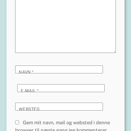
NAVN
*
E-MAIL
*
WEBSTED
Gem mit navn, mail og websted i denne
browser til næste gang jeg kommenterer.