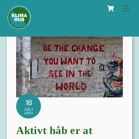
Skip
Cart
Men
to
content
18
JULI
2023
Aktivt håb er at