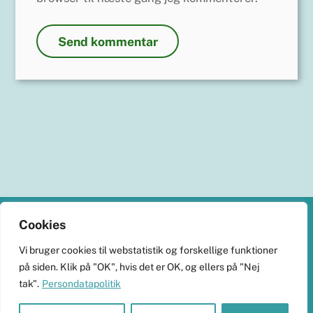
Back
Cookies
To
KlimaHub
Vi bruger cookies til webstatistik og forskellige funktioner
Top
på siden. Klik på "OK", hvis det er OK, og ellers på "Nej
CVR-nr. 38989251
tak".
Persondatapolitik
Langøvej 13, 5900 Rudkøbing