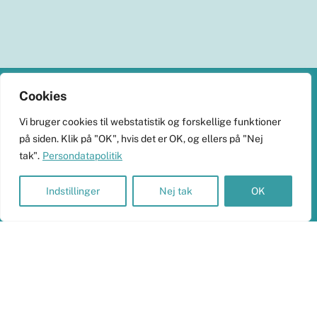
Back
Cookies
To
KlimaHub
Vi bruger cookies til webstatistik og forskellige funktioner
Top
på siden. Klik på "OK", hvis det er OK, og ellers på "Nej
CVR-nr. 38989251
tak".
Persondatapolitik
Langøvej 13, 5900 Rudkøbing
skrivtil@klimahub.dk
Indstillinger
Nej tak
OK
Bankoplysninger
Vi har konto 5960-8021818 i Frørup Andelskasse.
Persondata og betalinger