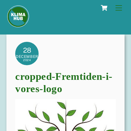
Skip
Cart
Men
to
content
28
DECEMBER
2024
cropped-Fremtiden-i-
vores-logo