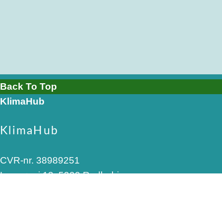
Back To Top
KlimaHub
KlimaHub
CVR-nr. 38989251
Langøvej 13, 5900 Rudkøbing
skrivtil@klimahub.dk
Bankoplysninger