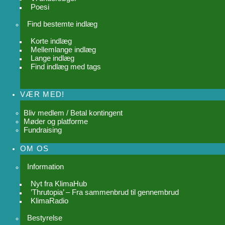
Poesi
Find bestemte indlæg
Korte indlæg
Mellemlange indlæg
Lange indlæg
Find indlæg med tags
VÆR MED!
Bliv medlem / Betal kontingent
Møder og platforme
Fundraising
OM OS
Information
Nyt fra KlimaHub
’Thrutopia’ – Fra sammenbrud til gennembrud
KlimaRadio
Bestyrelse