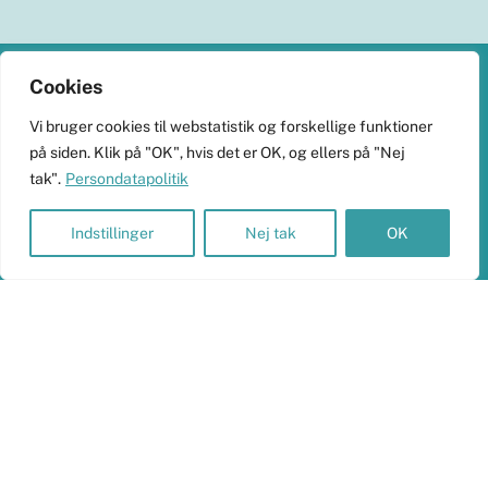
Back
Cookies
To
KlimaHub
Vi bruger cookies til webstatistik og forskellige funktioner
Top
på siden. Klik på "OK", hvis det er OK, og ellers på "Nej
CVR-nr. 38989251
tak".
Persondatapolitik
Langøvej 13, 5900 Rudkøbing
skrivtil@klimahub.dk
Indstillinger
Nej tak
OK
Bankoplysninger
Vi har konto 5960-8021818 i Frørup Andelskasse.
Persondata og betalinger