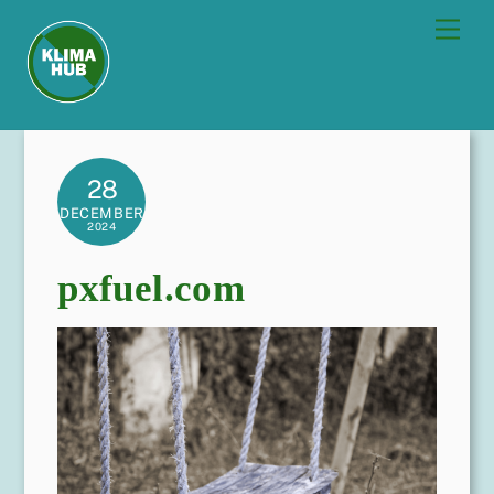
Skip
Men
to
content
28
DECEMBER
2024
pxfuel.com