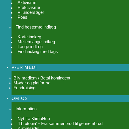
Aktivisme
Praktivisme
Vi undersøger
Poesi
Find bestemte indlæg
Korte indlæg
Mellemlange indlæg
Lange indlæg
Find indlæg med tags
VÆR MED!
Bliv medlem / Betal kontingent
Møder og platforme
Fundraising
OM OS
Information
Nyt fra KlimaHub
’Thrutopia’ – Fra sammenbrud til gennembrud
KlimaRadio