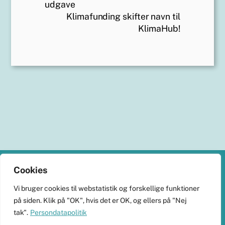
udgave
Klimafunding skifter navn til
KlimaHub!
Back
Cookies
To
KlimaHub
Vi bruger cookies til webstatistik og forskellige funktioner
Top
på siden. Klik på "OK", hvis det er OK, og ellers på "Nej
CVR-nr. 38989251
tak".
Persondatapolitik
Langøvej 13, 5900 Rudkøbing