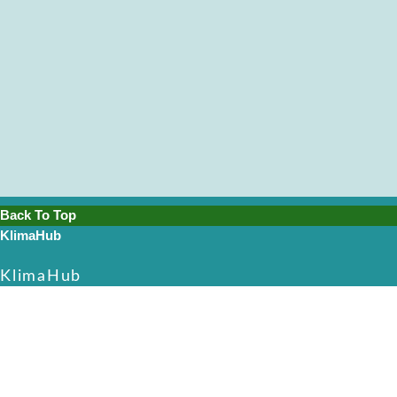
Back To Top
KlimaHub
KlimaHub
CVR-nr. 38989251
Langøvej 13, 5900 Rudkøbing
skrivtil@klimahub.dk