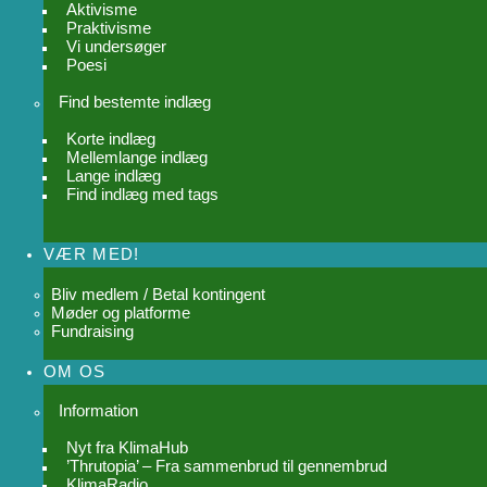
Aktivisme
Praktivisme
Vi undersøger
Poesi
Find bestemte indlæg
Korte indlæg
Mellemlange indlæg
Lange indlæg
Find indlæg med tags
VÆR MED!
Bliv medlem / Betal kontingent
Møder og platforme
Fundraising
OM OS
Information
Nyt fra KlimaHub
’Thrutopia’ – Fra sammenbrud til gennembrud
KlimaRadio